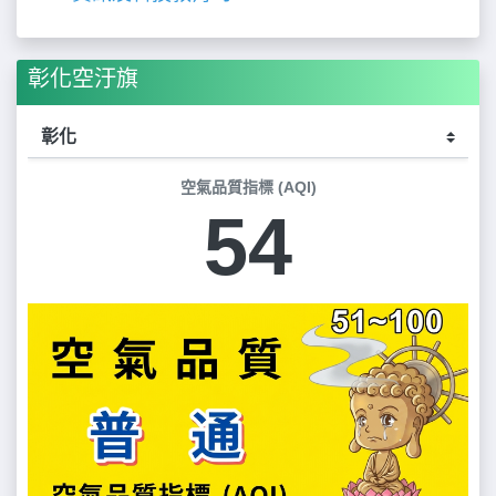
彰化空汙旗
空氣品質指標 (AQI)
54