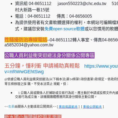
資訊組 04-8651112 jason550223@chc.edu.tw
村大新路一巷15號
電話：04-8651112 傳真：04-8656005
為提供使用者有文書軟體選擇的權利，本網站可編輯檔案
式，建議您安裝
免費open source軟體
或以您慣用的軟
性騷擾防治專線電話
--04-8651112轉人事室、傳真04-8
a5852034@yahoo.com.tw
公職人員利益衝突迴避法身分關係公開專區
五分鐘，懂利衝 申請補助真輕鬆
https://www.yo
v=nRWwGEhtSwg
@依據公職人員利益衝突迴避法(以下稱本法)第14條第1項但書第1款規定，依政
零五條辦理之採 購，不受本法禁止 規範，但：
1.
公職人員或關係人於補助或交易行為前，應主動於申請或投標文件內據
交易行為成立後，該機關團體應連同其身分關係主動公開。
<<
右表
由關係人主動填寫公開資訊>>
[
事前揭露範本
] [
事後公開範本
]
新水國小無障礙校園平面圖