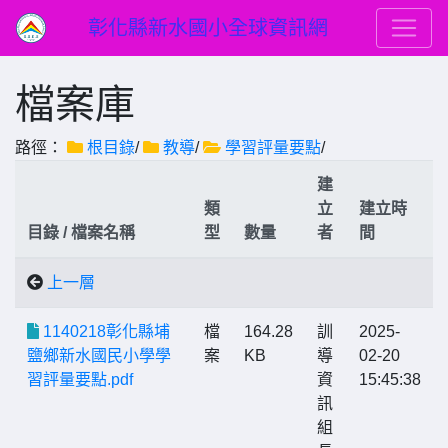
彰化縣新水國小全球資訊網
檔案庫
路徑：
根目錄
/
教導
/
學習評量要點
/
建
類
立
建立時
目錄 / 檔案名稱
型
數量
者
間
上一層
1140218彰化縣埔
檔
164.28
訓
2025-
鹽鄉新水國民小學學
案
KB
導
02-20
習評量要點.pdf
資
15:45:38
訊
組