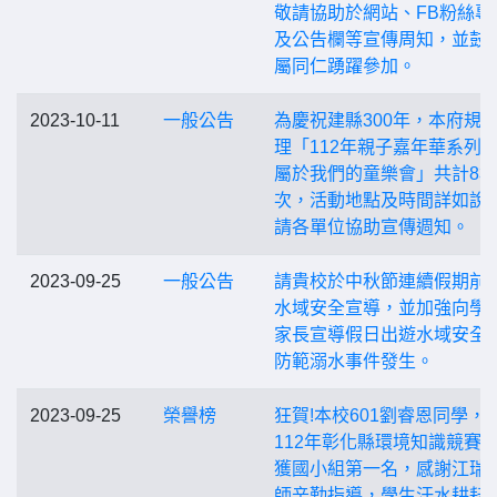
敬請協助於網站、FB粉絲專
及公告欄等宣傳周知，並鼓
屬同仁踴躍參加。
2023-10-11
一般公告
為慶祝建縣300年，本府規
理「112年親子嘉年華系列活
屬於我們的童樂會」共計8場
次，活動地點及時間詳如說
請各單位協助宣傳週知。
2023-09-25
一般公告
請貴校於中秋節連續假期前
水域安全宣導，並加強向學
家長宣導假日出遊水域安全
防範溺水事件發生。
2023-09-25
榮譽榜
狂賀!本校601劉睿恩同學，
112年彰化縣環境知識競賽
獲國小組第一名，感謝江瑞
師辛勤指導，學生汗水耕耘