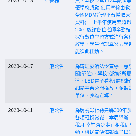
2023-10-18
榮譽榜
賀！本校榮獲112年數位學
優學校獎勵(使用率係由教育
全國MDM管理平台撈取大數
資料) ，上半年使用率超過9
5%。感謝各位老師辛勤指導
採行數位學習方式進行各科
教學，學生們認真努力學習
能獲此佳績。
2023-10-17
一般公告
為辧理菸酒法令宣導，惠請
關(單位)、學校協助於所屬
道、LED電子看板(電視牆)
網路平台公開播放，並轉知
單位，廣為宣導。
2023-10-11
一般公告
為慶祝彰化縣建縣300年及
各項租稅常識，本局舉辦「
稅月 幸福齊步走」租稅健行
動，檢送宣傳海報電子檔1