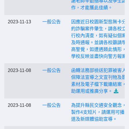
謝老師辛勤指導以及學生認
作，才能獲此佳績。
2023-11-13
一般公告
因應近日校園新型態無卡分
約詐騙案件肇生，請各校立
行校內清查，如有疑似個案
及時通報。並請各校籲請學
高警覺，如遭遇類此情形，
學校反映並盡快向警方報案
2023-11-08
一般公告
函轉法務部檢送犯罪被害人
保障法宣導之文宣刊物及影
素材及電子檔下載連結案，
助運用或推廣分享。
2023-11-08
一般公告
為提升縣民交通安全觀念，
製作4支短片，請運用可播
道及新媒體協助宣導。