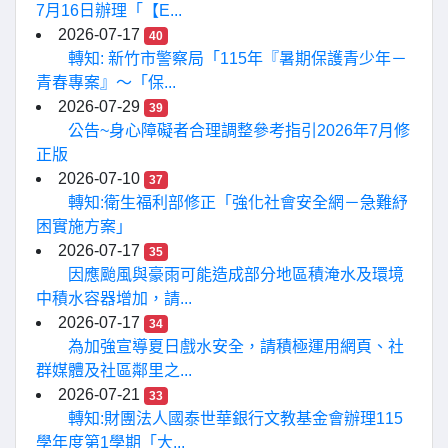
7月16日辦理「【E...
2026-07-17
40
轉知: 新竹市警察局「115年『暑期保護青少年－
青春專案』〜「保...
2026-07-29
39
公告~身心障礙者合理調整參考指引2026年7月修
正版
2026-07-10
37
轉知:衛生福利部修正「強化社會安全網－急難紓
困實施方案」
2026-07-17
35
因應颱風與豪雨可能造成部分地區積淹水及環境
中積水容器增加，請...
2026-07-17
34
為加強宣導夏日戲水安全，請積極運用網頁、社
群媒體及社區鄰里之...
2026-07-21
33
轉知:財團法人國泰世華銀行文教基金會辦理115
學年度第1學期「大...