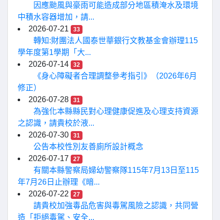
因應颱風與豪雨可能造成部分地區積淹水及環境
中積水容器增加，請...
2026-07-21
33
轉知:財團法人國泰世華銀行文教基金會辦理115
學年度第1學期「大...
2026-07-14
32
《身心障礙者合理調整參考指引》（2026年6月
修正）
2026-07-28
31
為強化本縣縣民對心理健康促進及心理支持資源
之認識，請貴校於液...
2026-07-30
31
公告本校性別友善廁所設計概念
2026-07-17
27
有關本縣警察局婦幼警察隊115年7月13日至115
年7月26日止辦理《暗...
2026-07-22
27
請貴校加強毒品危害與毒駕風險之認識，共同營
造「拒絕毒駕、安全...