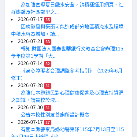
為加強宣導夏日戲水安全，請積極運用網頁、社
群媒體及社區鄰里之...
2026-07-17
35
因應颱風與豪雨可能造成部分地區積淹水及環境
中積水容器增加，請...
2026-07-21
33
轉知:財團法人國泰世華銀行文教基金會辦理115
學年度第1學期「大...
2026-07-14
32
《身心障礙者合理調整參考指引》（2026年6月
修正）
2026-07-28
31
為強化本縣縣民對心理健康促進及心理支持資源
之認識，請貴校於液...
2026-07-30
31
公告本校性別友善廁所設計概念
2026-07-17
27
有關本縣警察局婦幼警察隊115年7月13日至115
年7月26日止辦理《暗...