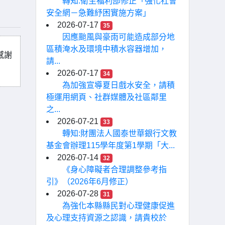
轉知:衛生福利部修正「強化社會
安全網－急難紓困實施方案」
2026-07-17
35
因應颱風與豪雨可能造成部分地
區積淹水及環境中積水容器增加，
感謝
請...
2026-07-17
34
為加強宣導夏日戲水安全，請積
極運用網頁、社群媒體及社區鄰里
之...
2026-07-21
33
轉知:財團法人國泰世華銀行文教
基金會辦理115學年度第1學期「大...
2026-07-14
32
《身心障礙者合理調整參考指
引》（2026年6月修正）
2026-07-28
31
為強化本縣縣民對心理健康促進
及心理支持資源之認識，請貴校於