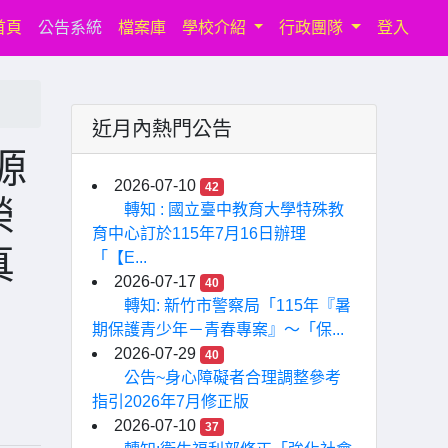
(current)
首頁
公告系統
檔案庫
學校介紹
行政團隊
登入
近月內熱門公告
源
2026-07-10
42
榮
轉知 : 國立臺中教育大學特殊教
育中心訂於115年7月16日辦理
真
「【E...
2026-07-17
40
轉知: 新竹市警察局「115年『暑
期保護青少年－青春專案』〜「保...
2026-07-29
40
公告~身心障礙者合理調整參考
指引2026年7月修正版
2026-07-10
37