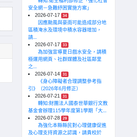
轉知:衛生福利部修正「強化社會
安全網－急難紓困實施方案」
2026-07-17
34
因應颱風與豪雨可能造成部分地
區積淹水及環境中積水容器增加，
請...
2026-07-17
33
為加強宣導夏日戲水安全，請積
極運用網頁、社群媒體及社區鄰里
之...
2026-07-14
31
《身心障礙者合理調整參考指
引》（2026年6月修正）
2026-07-21
31
轉知:財團法人國泰世華銀行文教
基金會辦理115學年度第1學期「大...
2026-07-28
29
為強化本縣縣民對心理健康促進
及心理支持資源之認識，請貴校於