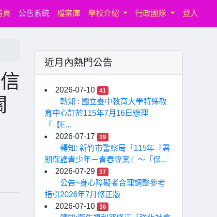
(current)
首頁
公告系統
檔案庫
學校介紹
行政團隊
登入
近月內熱門公告
封信
2026-07-10
41
關
轉知 : 國立臺中教育大學特殊教
育中心訂於115年7月16日辦理
「【E...
2026-07-17
39
轉知: 新竹市警察局「115年『暑
期保護青少年－青春專案』〜「保...
2026-07-29
37
公告~身心障礙者合理調整參考
指引2026年7月修正版
2026-07-10
36