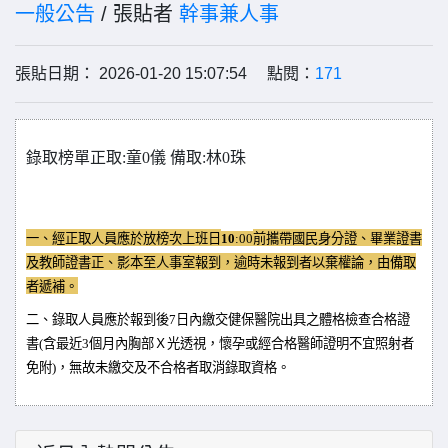
一般公告
/ 張貼者
幹事兼人事
張貼日期： 2026-01-20 15:07:54 點閱：
171
錄取榜單正取
:
童
0
儀 備取
:
林
0
珠
一、經正取人員應於放榜次上班日
10
:
0
0
前攜帶國民身分證、畢業證書
及教師證書正、影本至人事室報到，逾時未報到者以棄權論，由備取
者遞補。
二、錄取人員應於報到後
7
日內繳交健保醫院出具之體格檢查合格證
書
(
含最近
3
個月內胸部Ｘ光透視，懷孕或經合格醫師證明不宜照射者
免附
)
，無故未繳交及不合格者取消錄取資格。