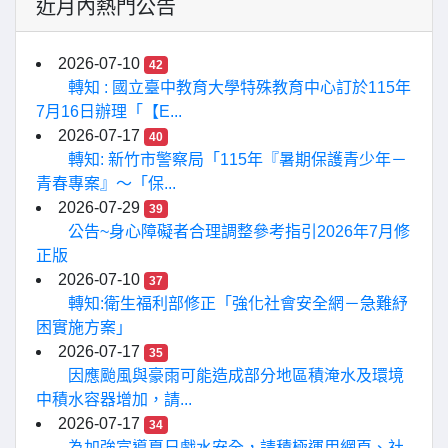
近月內熱門公告
2026-07-10
42
轉知 : 國立臺中教育大學特殊教育中心訂於115年
7月16日辦理「【E...
2026-07-17
40
轉知: 新竹市警察局「115年『暑期保護青少年－
青春專案』〜「保...
2026-07-29
39
公告~身心障礙者合理調整參考指引2026年7月修
正版
2026-07-10
37
轉知:衛生福利部修正「強化社會安全網－急難紓
困實施方案」
2026-07-17
35
因應颱風與豪雨可能造成部分地區積淹水及環境
中積水容器增加，請...
2026-07-17
34
為加強宣導夏日戲水安全，請積極運用網頁、社