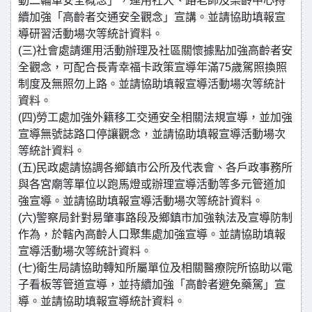
動二輪車安全概念」，運用社大、路老師及樂齡中心持
續加強「高齡者交通安全觀念」宣講。並請協助填報宣
導研習活動場次等統計資料。
(三)社會處請運用活動辦理及社區關懷據點加強高齡者安
全觀念，可配合長青幸福卡政策宣導年滿75歲駕照換照
制度及無照勿上路。並請協助填報宣導活動場次等統計
資料。
(四)勞工處加強外籍移工交通安全相關法規宣導，並加強
宣導無號誌路口停讓觀念，並請協助填報宣導活動場次
等統計資料。
(五)民政處請協調各鄉鎮市公所及代表會、各戶政事務所
與各宮廟等單位以跑馬燈或辦理宣導活動等多元管道加
強宣導。並請協助填報宣導活動場次等統計資料。
(六)警察局針對易肇事路段及鄉鎮市加強執法及宣導防制
作為，於轄內高齡人口聚集處加強宣導。並請協助填報
宣導活動場次等統計資料。
(七)衛生局請協助轉知所屬單位及相關醫療院所協助以電
子看板等管道宣導，並持續加強「高齡者避免藥駕」宣
導。並請協助填報宣導統計資料。