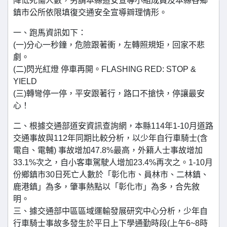
降低死傷人數，另請本縣道安宣導小組成員及本縣各鄉
鎮市公所依限填復交通安全宣導辧理情形。
一、跑馬資訊如下：
(一)分心一秒鐘，危險跟著衝，左轉照規矩，回家不悲
劇。
(二)閃光紅燈 停車再開。FLASHING RED: STOP &
YIELD
(三)轉彎停一停，平安跟著行，路口不搶快，停讓最安
心！
二、根據交通部道安資訊查詢網，本縣114年1-10月道路
交通事故與112年同期比較分析，以少年自行車騎士(含
電自、電輔) 事故增加47.8%最高，外籍人士事故增加
33.1%次之，自小客車駕駛人增加23.4%再次之。1-10月
份鄉鎮市30日死亡人數於「彰化市、員林市、二林鎮、
鹿港鎮」為多，肇事熱點以「彰化市」為多，合先敘
明。
三、據交通部中區區域運輸發展研究中心分析，少年自
行車騎士事故多發生於平日上下學通勤時段(上午6~8時