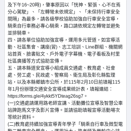
及下午16~20時)，肇事原因以「恍神、緊張、心不在焉
分心駕駛」、「左轉彎未依規定」、「未保持行車安全
間隔」為最多，請各級學校協助加強自行車安全宣導，
騎乘自行車務必專心騎乘，路口請依規定左轉彎並避免
並排騎車。
四、請各單位協助加強宣導，運用多元管道，如宣導活
動、社區集會、講座(習)、志工培訓、Line群組、機關網
站首頁、臉書貼文、戶外電子字幕機、電子看板及村里
社區廣播等方式協助宣傳。
五、請本縣道安宣導小組成員交通處、教育處、社會
處、勞工處、民政處、警察局、衛生局及彰化縣監理
站，以及本縣鄉鎮市公所，於115年2月10日前填報115
年1月份辦理交通安全宣導成果統計表，填報連結：
https://forms.gle/4ykkt5YDteag26sg7。
(一)交通處請運用路老師宣講、活動攤位宣導及智慧公車
站牌跑馬文字及影片宣傳。並請協助填報宣導活動場次
等統計資料。
(二)教育處持續加強宣導青年學子「騎乘自行車及微型電