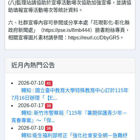
(八)監理站請協助於宣導活動場次協助加強宣導，並請協
助填報宣導活動場次等統計資料。
六、社群宣導內容可參閱或分享本處「花現彰化-彰化縣
政府新聞處」（https://pse.is/8mb444）臉書粉絲專頁，
相關宣導圖片素材請參閱：https://reurl.cc/DbyGR5。
近月內熱門公告
2026-07-10
41
轉知 : 國立臺中教育大學特殊教育中心訂於115年
7月16日辦理「【E...
2026-07-17
39
轉知: 新竹市警察局「115年『暑期保護青少年－
青春專案』〜「保...
2026-07-10
36
轉知:衛生福利部修正「強化社會安全網－急難紓