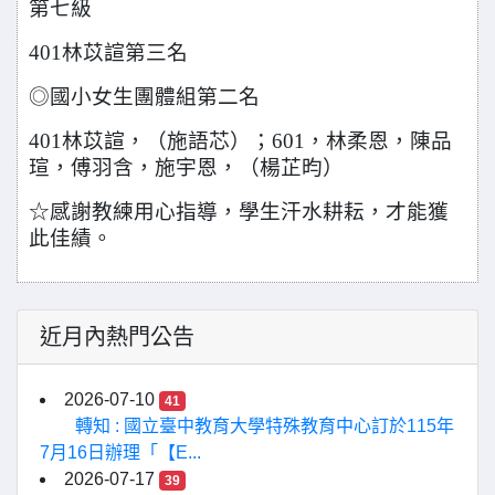
第七級
401
林苡諠第三名
◎國小女生團體組第二名
401
林苡諠，（施語芯）；601，林柔恩，陳品
瑄，傅羽含，施宇恩，（楊芷昀）
☆感謝教練用心指導，學生汗水耕耘，才能獲
此佳績。
近月內熱門公告
2026-07-10
41
轉知 : 國立臺中教育大學特殊教育中心訂於115年
7月16日辦理「【E...
2026-07-17
39