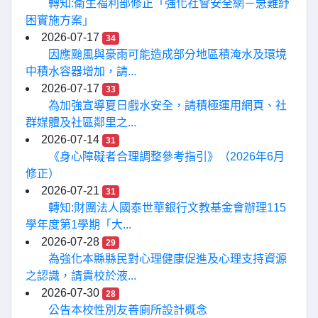
轉知:衛生福利部修正「強化社會安全網－急難紓
困實施方案」
2026-07-17
34
因應颱風與豪雨可能造成部分地區積淹水及環境
中積水容器增加，請...
2026-07-17
33
為加強宣導夏日戲水安全，請積極運用網頁、社
群媒體及社區鄰里之...
2026-07-14
31
《身心障礙者合理調整參考指引》（2026年6月
修正）
2026-07-21
31
轉知:財團法人國泰世華銀行文教基金會辦理115
學年度第1學期「大...
2026-07-28
29
為強化本縣縣民對心理健康促進及心理支持資源
之認識，請貴校於液...
2026-07-30
28
公告本校性別友善廁所設計概念