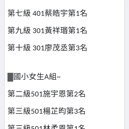
第七級
蔡皓宇第
名
401
1
第九級
黃祥瑉第
名
301
1
第十級
廖茂丞第
名
301
3
▓國小女生
組
A
~
第二級
施宇恩第
名
501
2
第三級
楊芷昀第
名
501
3
第三級
林柔恩第
名