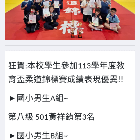
狂賀
本校學生參加
學年度教
:
113
育盃柔道錦標賽成績表現優異
!!
國小男生
組
►
A
~
第八級
黃祥銪第
名
501
3
國小男生
組
►
B
~