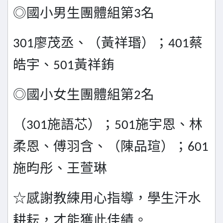
◎國小男生團體組第
名
3
廖茂丞、（黃祥瑉）；
蔡
301
401
皓宇、
黃祥銪
501
◎國小女生團體組第
名
2
（
施語芯）；
施宇恩、林
301
501
柔恩、傅羽含、（陳品瑄）；
601
施昀彤、王萱琳
☆感謝教練用心指導，學生汗水
耕耘，才能獲此佳績。