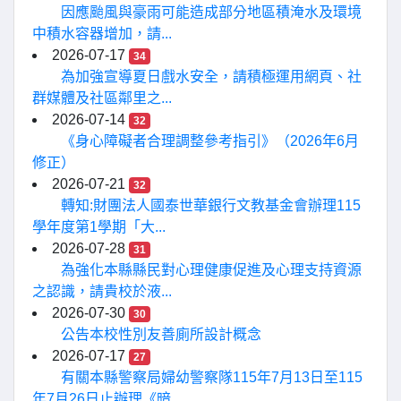
因應颱風與豪雨可能造成部分地區積淹水及環境
中積水容器增加，請...
2026-07-17
34
為加強宣導夏日戲水安全，請積極運用網頁、社
群媒體及社區鄰里之...
2026-07-14
32
《身心障礙者合理調整參考指引》（2026年6月
修正）
2026-07-21
32
轉知:財團法人國泰世華銀行文教基金會辦理115
學年度第1學期「大...
2026-07-28
31
為強化本縣縣民對心理健康促進及心理支持資源
之認識，請貴校於液...
2026-07-30
30
公告本校性別友善廁所設計概念
2026-07-17
27
有關本縣警察局婦幼警察隊115年7月13日至115
年7月26日止辦理《暗...