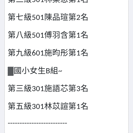
501
1
第七級
陳品瑄第
名
501
2
第八級
傅羽含第
名
501
1
第九級
施昀彤第
名
601
1
▓國小女生
組
B
~
第三級
施語芯第
名
301
3
第五級
林苡諠第
名
301
1
-------------------------