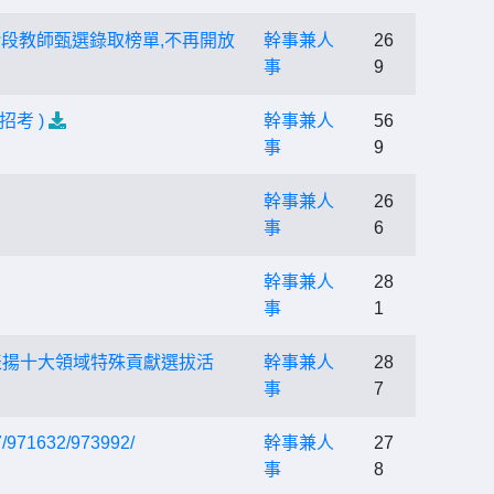
階段教師甄選錄取榜單,不再開放
幹事兼人
26
事
9
考 )
幹事兼人
56
事
9
幹事兼人
26
事
6
幹事兼人
28
事
1
-表揚十大領域特殊貢獻選拔活
幹事兼人
28
事
7
971632/973992/
幹事兼人
27
事
8