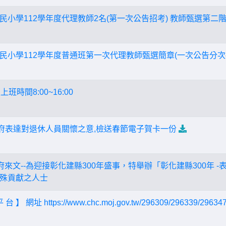
民小學112學年度代理教師2名(第一次公告招考) 教師甄選第二
民小學112學年度普通班第一次代理教師甄選簡章(一次公告分次招
時間8:00~16:00
縣府表達對退休人員關懷之意,檢送春節電子賀卡一份
府來文--為迎接彰化建縣300年盛事，特舉辦「彰化建縣300年 
殊貢獻之人士
網址 https://www.chc.moj.gov.tw/296309/296339/296347/