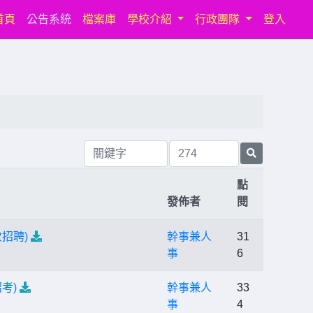
(current)
首頁
公告系統
檔案庫
學校介紹
行政團隊
登入
點
發佈者
閱
招聘)
幹事兼人
31
事
6
考)
幹事兼人
33
事
4