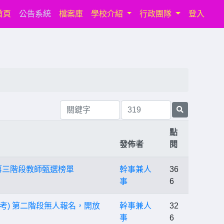
(current)
首頁
公告系統
檔案庫
學校介紹
行政團隊
登入
點
發佈者
閱
第三階段教師甄選榜單
幹事兼人
36
事
6
考) 第二階段無人報名，開放
幹事兼人
32
事
6