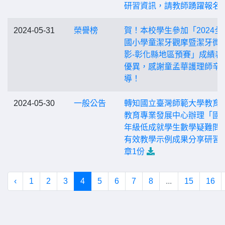
研習資訊，請教師踴躍報名
2024-05-31
榮譽榜
賀！本校學生參加「2024全
國小學童潔牙觀摩暨潔牙微
影-彰化縣地區預賽」成績表
優異，感謝童孟華護理師辛
導！
2024-05-30
一般公告
轉知國立臺灣師範大學教育
教育專業發展中心辦理「國
年級低成就學生數學疑難問
有效教學示例成果分享研習
章1份
‹
1
2
3
4
5
6
7
8
...
15
16