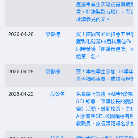
應屆畢業生表達祝福與期勉
意，特錄製影音短片，影音
址請參見內文。
2026-04-28
榮譽榜
賀！陳圓智老師指導五甲學
獲彰化縣第66屆科展佳作！
同時榮獲「團體精進獎」國
組第二名。
2026-04-28
榮譽榜
賀！本校學生參加114學年
育盃獨輪車賽，成績表現優
2026-04-22
一般公告
免費線上論壇《AI時代的賦
SEL領導—師傅校長的變與
變》活動，鼓勵校長、主任
AI素養與SEL校園領導有興
教職員、家長踴躍報名參加