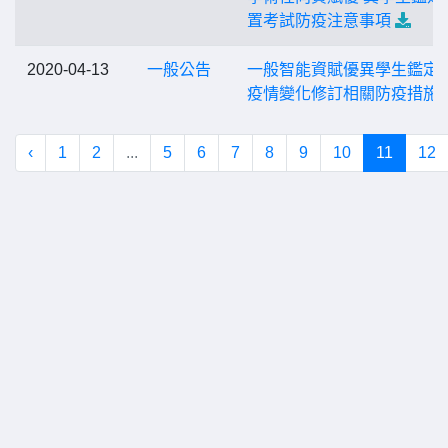
置考試防疫注意事項
2020-04-13
一般公告
一般智能資賦優異學生鑑定
疫情變化修訂相關防疫措施
‹
1
2
...
5
6
7
8
9
10
11
12