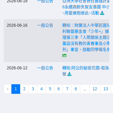
2026-06-18
一般公告
亞洲大學社會責任實踐計畫-2
6永續高齡失智友善國 中小
~用愛擁抱彼此~活動
2026-06-16
一般公告
轉知：財團法人中華民國兒
利聯盟基金會「少年+」據
理第三季「人際關係主題活動
童話沒有教的青春事及小聚
列」事宜，鼓勵同學報名參
2026-06-12
一般公告
轉知:阿公的秘密花園-祖孫
營
‹
1
2
3
4
5
6
7
8
...
12
13