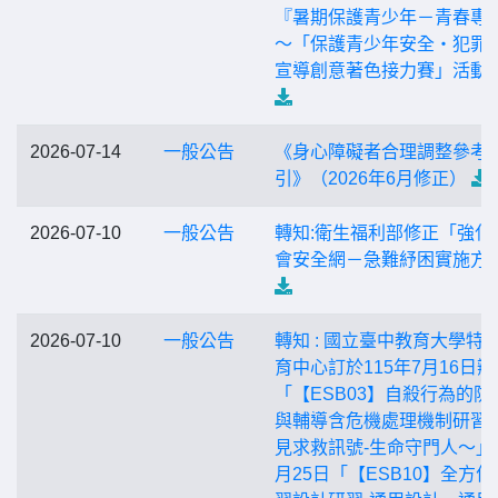
『暑期保護青少年－青春專
〜「保護青少年安全‧犯罪
宣導創意著色接力賽」活動
2026-07-14
一般公告
《身心障礙者合理調整參考
引》（2026年6月修正）
2026-07-10
一般公告
轉知:衛生福利部修正「強化
會安全網－急難紓困實施方
2026-07-10
一般公告
轉知 : 國立臺中教育大學特
育中心訂於115年7月16日辦
「【ESB03】自殺行為的防
與輔導含危機處理機制研習
見求救訊號-生命守門人〜」
月25日「【ESB10】全方位