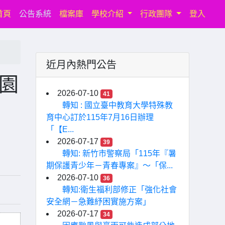
(current)
首頁
公告系統
檔案庫
學校介紹
行政團隊
登入
近月內熱門公告
校園
2026-07-10
41
轉知 : 國立臺中教育大學特殊教
育中心訂於115年7月16日辦理
「【E...
2026-07-17
39
轉知: 新竹市警察局「115年『暑
期保護青少年－青春專案』〜「保...
2026-07-10
36
轉知:衛生福利部修正「強化社會
安全網－急難紓困實施方案」
2026-07-17
34