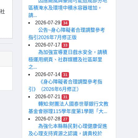
因應颱風與豪雨可能造成部分地
區積淹水及環境中積水容器增加，
L社
請...
2026-07-29
34
公告~身心障礙者合理調整參考
指引2026年7月修正版
2026-07-17
33
為加強宣導夏日戲水安全，請積
極運用網頁、社群媒體及社區鄰里
之...
2026-07-14
31
《身心障礙者合理調整參考指
引》（2026年6月修正）
2026-07-21
31
轉知:財團法人國泰世華銀行文教
基金會辦理115學年度第1學期「大...
2026-07-28
27
為強化本縣縣民對心理健康促進
及心理支持資源之認識，請貴校於