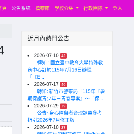
(current)
首頁
公告系統
檔案庫
學校介紹
行政團隊
登入
近月內熱門公告
4
2026-07-10
42
轉知 : 國立臺中教育大學特殊教
育中心訂於115年7月16日辦理
「【E...
2026-07-17
40
轉知: 新竹市警察局「115年『暑
期保護青少年－青春專案』〜「保...
2026-07-29
39
公告~身心障礙者合理調整參考
指引2026年7月修正版
2026-07-10
37