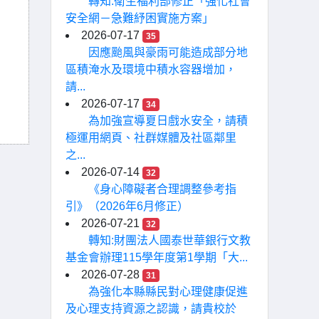
轉知:衛生福利部修正「強化社會
安全網－急難紓困實施方案」
2026-07-17
35
因應颱風與豪雨可能造成部分地
區積淹水及環境中積水容器增加，
請...
2026-07-17
34
為加強宣導夏日戲水安全，請積
極運用網頁、社群媒體及社區鄰里
之...
2026-07-14
32
《身心障礙者合理調整參考指
引》（2026年6月修正）
2026-07-21
32
轉知:財團法人國泰世華銀行文教
基金會辦理115學年度第1學期「大...
2026-07-28
31
為強化本縣縣民對心理健康促進
及心理支持資源之認識，請貴校於