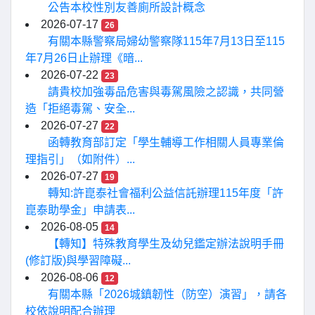
公告本校性別友善廁所設計概念
2026-07-17
26
有關本縣警察局婦幼警察隊115年7月13日至115
年7月26日止辦理《暗...
2026-07-22
23
請貴校加強毒品危害與毒駕風險之認識，共同營
造「拒絕毒駕、安全...
2026-07-27
22
函轉教育部訂定「學生輔導工作相關人員專業倫
理指引」（如附件）...
2026-07-27
19
轉知:許崑泰社會福利公益信託辦理115年度「許
崑泰助學金」申請表...
2026-08-05
14
【轉知】特殊教育學生及幼兒鑑定辦法說明手冊
(修訂版)與學習障礙...
2026-08-06
12
有關本縣「2026城鎮韌性（防空）演習」，請各
校依說明配合辦理