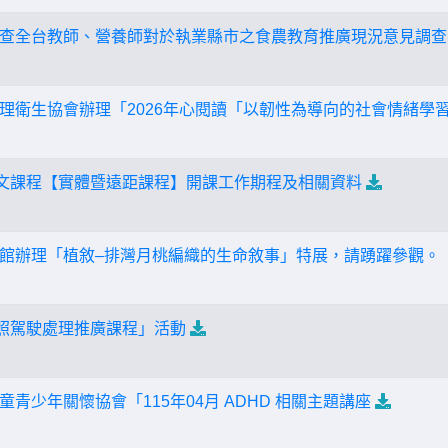
查全台教師、營養師對於執業縣市之食農教育推廣現況意見調查
生協會辦理「2026年心閱讀「以韌性為導向的社會情緒學習(Resilie
語文課程【實體暨遠距課程】開課工作期程及相關資料
館辦理「植敘–排灣月桃編織的生命敘事」特展，請踴躍參觀。
無照駕駛處理推廣課程」活動
青少年關懷協會「115年04月 ADHD 相關主題講座