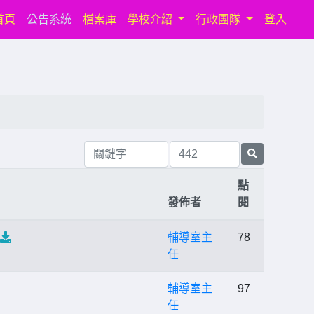
(current)
首頁
公告系統
檔案庫
學校介紹
行政團隊
登入
點
發佈者
閱
輔導室主
78
任
輔導室主
97
任