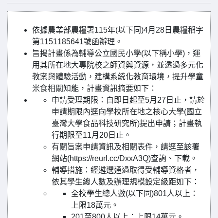
依據農業部農糧署115年(以下同)4月28日農糧稻字
第1151185641號函辦理。
旨揭計畫係為輔導公立國民小學(以下稱小學)，運
用其所在地大專院校之師資與資源，並透過多元化
教案與體驗活動，建構系統化教育環境，提升學童
米食相關知能，計畫資訊摘要如下：
申請受理期限：自即日起至5月27日止，請於
申請期限內逕向學校所在地之核心大學(國立
臺灣大學食品科技研究所)提出申請；計畫執
行期限至11月20日止。
有關旨案申請資訊及相關表件，請逕至該署
網站(https://reurl.cc/DxxA3Q)查詢、下載。
輔導措施：經遴選通過取得受輔導資格者，
依其學生總人數及辦理規模設定級距如下：
全校學生總人數(以下同)801人以上：
上限18萬元。
201至800人以上：上限14萬元。