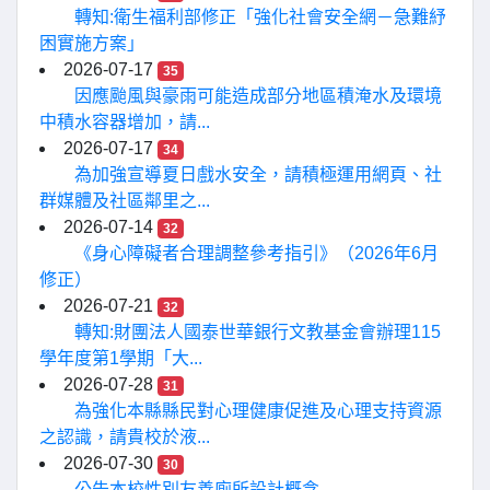
轉知:衛生福利部修正「強化社會安全網－急難紓
困實施方案」
2026-07-17
35
因應颱風與豪雨可能造成部分地區積淹水及環境
中積水容器增加，請...
2026-07-17
34
為加強宣導夏日戲水安全，請積極運用網頁、社
群媒體及社區鄰里之...
2026-07-14
32
《身心障礙者合理調整參考指引》（2026年6月
修正）
2026-07-21
32
轉知:財團法人國泰世華銀行文教基金會辦理115
學年度第1學期「大...
2026-07-28
31
為強化本縣縣民對心理健康促進及心理支持資源
之認識，請貴校於液...
2026-07-30
30
公告本校性別友善廁所設計概念