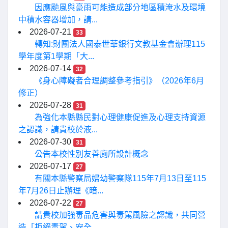
因應颱風與豪雨可能造成部分地區積淹水及環境
中積水容器增加，請...
2026-07-21
33
轉知:財團法人國泰世華銀行文教基金會辦理115
學年度第1學期「大...
2026-07-14
32
《身心障礙者合理調整參考指引》（2026年6月
修正）
2026-07-28
31
為強化本縣縣民對心理健康促進及心理支持資源
之認識，請貴校於液...
2026-07-30
31
公告本校性別友善廁所設計概念
2026-07-17
27
有關本縣警察局婦幼警察隊115年7月13日至115
年7月26日止辦理《暗...
2026-07-22
27
請貴校加強毒品危害與毒駕風險之認識，共同營
造「拒絕毒駕、安全...