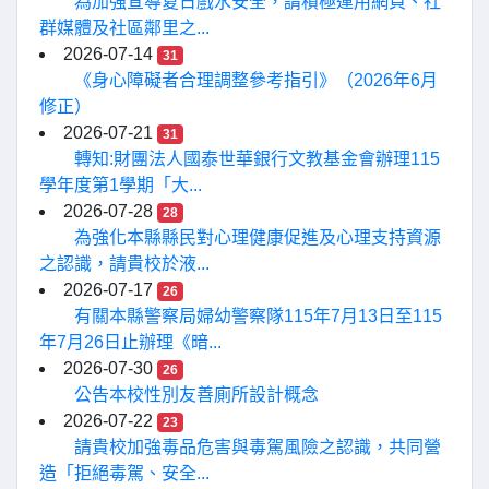
為加強宣導夏日戲水安全，請積極運用網頁、社
群媒體及社區鄰里之...
2026-07-14
31
《身心障礙者合理調整參考指引》（2026年6月
修正）
2026-07-21
31
轉知:財團法人國泰世華銀行文教基金會辦理115
學年度第1學期「大...
2026-07-28
28
為強化本縣縣民對心理健康促進及心理支持資源
之認識，請貴校於液...
2026-07-17
26
有關本縣警察局婦幼警察隊115年7月13日至115
年7月26日止辦理《暗...
2026-07-30
26
公告本校性別友善廁所設計概念
2026-07-22
23
請貴校加強毒品危害與毒駕風險之認識，共同營
造「拒絕毒駕、安全...