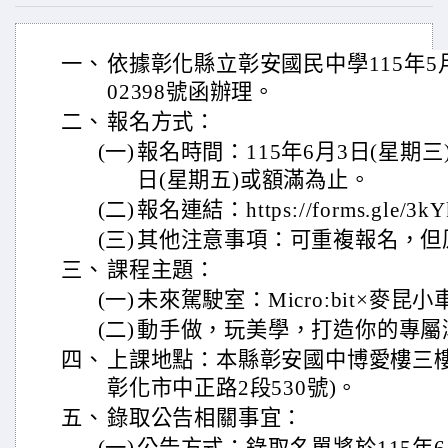
一、
依據彰化縣立彰安國民中學115年5月
02398號函辦理。
二、
報名方式：
(一)
報名時間：115年6月3日(星期三
日(星期五)或額滿為止。
(二)
報名連結：https://forms.gle/3k
(三)
其他注意事項：可重複報名，但
三、
課程主題：
(一)
未來駕駛室：Micro:bit×麥昆
(二)
動手做，玩美學，打造你的專屬
四、
上課地點：本縣彰安國中博愛樓三樓
彰化市中正路2段530號)。
五、
錄取公告相關事宜：