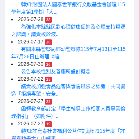
轉知:財團法人國泰世華銀行文教基金會辦理115
學年度第1學期「大...
2026-07-28
28
為強化本縣縣民對心理健康促進及心理支持資源
之認識，請貴校於液...
2026-07-17
26
有關本縣警察局婦幼警察隊115年7月13日至115
年7月26日止辦理《暗...
2026-07-30
26
公告本校性別友善廁所設計概念
2026-07-22
23
請貴校加強毒品危害與毒駕風險之認識，共同營
造「拒絕毒駕、安全...
2026-07-27
22
函轉教育部訂定「學生輔導工作相關人員專業倫
理指引」（如附件）...
2026-07-27
19
轉知:許崑泰社會福利公益信託辦理115年度「許
崑泰助學金」申請表...