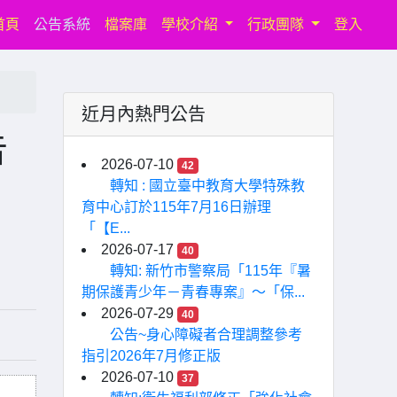
(current)
首頁
公告系統
檔案庫
學校介紹
行政團隊
登入
近月內熱門公告
告
2026-07-10
42
轉知 : 國立臺中教育大學特殊教
育中心訂於115年7月16日辦理
「【E...
2026-07-17
40
轉知: 新竹市警察局「115年『暑
期保護青少年－青春專案』〜「保...
2026-07-29
40
公告~身心障礙者合理調整參考
指引2026年7月修正版
2026-07-10
37