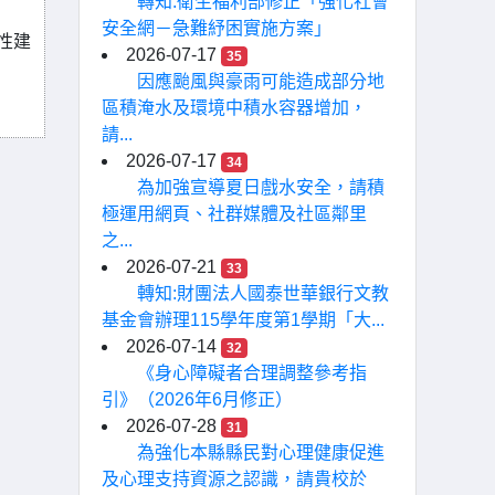
轉知:衛生福利部修正「強化社會
安全網－急難紓困實施方案」
性建
2026-07-17
35
因應颱風與豪雨可能造成部分地
區積淹水及環境中積水容器增加，
請...
2026-07-17
34
為加強宣導夏日戲水安全，請積
極運用網頁、社群媒體及社區鄰里
之...
2026-07-21
33
轉知:財團法人國泰世華銀行文教
基金會辦理115學年度第1學期「大...
2026-07-14
32
《身心障礙者合理調整參考指
引》（2026年6月修正）
2026-07-28
31
為強化本縣縣民對心理健康促進
及心理支持資源之認識，請貴校於