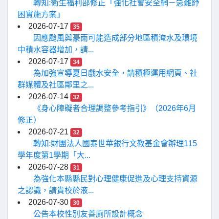
轉知:衛生福利部修正「強化社會安全網－急難紓
困實施方案」
2026-07-17
35
因應颱風與豪雨可能造成部分地區積淹水及環境
中積水容器增加，請...
2026-07-17
34
為加強宣導夏日戲水安全，請積極運用網頁、社
群媒體及社區鄰里之...
2026-07-14
32
《身心障礙者合理調整參考指引》（2026年6月
修正）
2026-07-21
32
轉知:財團法人國泰世華銀行文教基金會辦理115
學年度第1學期「大...
2026-07-28
31
為強化本縣縣民對心理健康促進及心理支持資源
之認識，請貴校於液...
2026-07-30
30
公告本校性別友善廁所設計概念