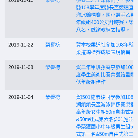
2019-12-13
榮譽榜
恭喜三乙王韋傑同學，參加
縣108學年度縣長盃競速直
溜冰錦標賽，國小選手乙男
年級組400公尺計時賽，榮
八名，感謝教練之指導。
2019-11-22
榮譽榜
賀本校柔道社參加108年縣
柔道錦標賽成績表現優異
2019-11-08
榮譽榜
賀二年甲班孫睿亨參加108
度學生美術比賽榮獲繪畫類
低年級組佳作
2019-11-04
榮譽榜
賀!501施彥綾同學參加108
湖鎮鎮長盃游泳錦標賽榮獲
高年級女生組50m自由式第
&50m蛙式第六名;301施並
學榮獲國小中年級男生組50
式第一名&50m自由式第三