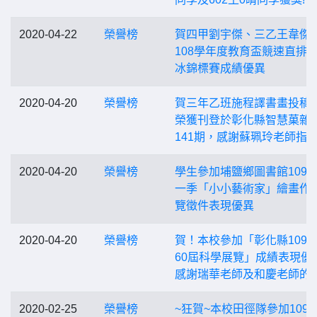
2020-04-22
榮譽榜
賀四甲劉宇傑、三乙王韋傑
108學年度教育盃競速直排
冰錦標賽成績優異
2020-04-20
榮譽榜
賀三年乙班施程譯書畫投稿
榮獲刊登於彰化縣智慧菓雜
141期，感謝蘇珮玲老師指
2020-04-20
榮譽榜
學生參加埔鹽鄉圖書館109
一季「小小藝術家」繪畫作
覽徵件表現優異
2020-04-20
榮譽榜
賀！本校參加「彰化縣109
60屆科學展覽」成績表現優
感謝瑞華老師及和慶老師的
2020-02-25
榮譽榜
~狂賀~本校田徑隊參加109