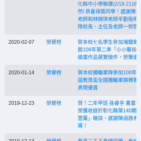
化縣中小學聯運(2/18-21)成
然! 恭喜得獎同學！感謝陳
老師和林婉琪老師辛勤指導
隊校長、主任及老師一併致
2020-02-07
榮譽榜
賀本校七名學生參加埔鹽鄉
館108年第二季「小小藝術
繪畫作品展覽徵件，榮獲優
2020-01-14
榮譽榜
賀本校獨輪車隊參加108年
屆教育盃全國獨輪車錦標賽
表現優異
2019-12-23
榮譽榜
賀！二年甲班 孫睿亨 書畫
榮獲收錄於彰化縣第140期
慧菓」雜誌，感謝陳涵茜老
導！