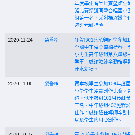
年度學生音樂比賽暨師生鄉
謠比賽榮獲同聲合唱國小團
組第一名，感謝楊淑媺主任
婉琪老師指導
2020-11-24
榮譽榜
狂賀!601蔡承鈞同學參加10
全國中正盃柔道錦標賽，榮
小男生高年級組第八量級+55
季軍。感謝教練辛勤指導與
汗水耕耘。
2020-11-06
榮譽榜
賀本校學生參加109年度國
小學學生漫畫創作比賽，榮
績。低年級組101周羚虹榮
三名、中年級組402施程譯
佳作。感謝級任導師辛勤指
以及學生的用心創作。
2020-10-27
榮譽榜
賀!本校學生參加109年縣長