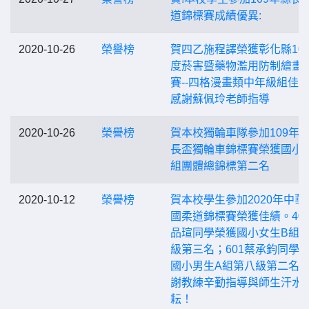
道錦標賽成績優異:
2020-10-26
榮譽榜
賀四乙施程譯榮獲彰化縣10
度菸害暨藥物濫用防制繪畫
賽--四格漫畫類中年級組佳
感謝蘇佩玲老師指導
2020-10-26
榮譽榜
賀本校獨輪車隊參加109年
長盃獨輪車錦標賽榮獲國小
組團體總錦標第二名
2020-10-12
榮譽榜
賀本校學生參加2020年中華
國柔道錦標賽榮獲佳績。40
品瑄同學榮獲國小女生B組
級第三名；601蔡承鈞同學
國小男生A組第八級第二名
謝教練辛勤指導與師生汗水
耘！