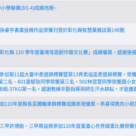
小學聯運(3/1-4)成績亮眼~
孫睿亨書畫投稿作品榮獲刊登於彰化縣智慧菓雜誌第148期
彰化縣 110 學年度臺灣母語創作徵文比賽」成績優異，感謝施
學參加第11屆大臺中柔道錦標賽暨第13界柔協盃柔道錦標賽，榮獲
第二名、601童郁琁同學榮獲第三名。502林昱萱同學榮獲國小女子
B組-37KG第一名。感謝教練辛勤指導與師生汗水耕耘，才能屢
加110年度縣長盃獨輪車錦標賽成績表現優異，恭喜得獎的小朋
三甲許博勛、三甲周益興參加110年度童畫心世界繪畫比賽榮獲