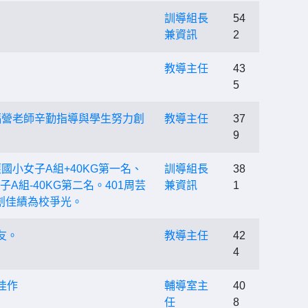
訓導組長
54
兼資訊
2
教導主任
43
5
福營老師辛勤指導與學生努力創
教導主任
37
9
國小女子A組+40KG第一名、
訓導組長
38
A組-40KG第二名。401周芸
兼資訊
1
創佳績為校爭光。
友。
教導主任
42
4
佳作
輔導室主
40
任
8