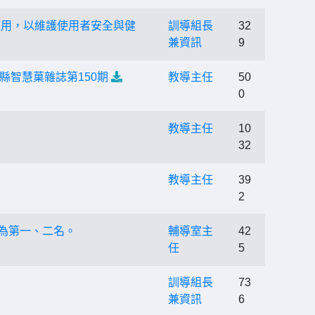
使用，以維護使用者安全與健
訓導組長
32
兼資訊
9
智慧菓雜誌第150期
教導主任
50
0
教導主任
10
32
教導主任
39
2
別為第一、二名。
輔導室主
42
任
5
訓導組長
73
兼資訊
6