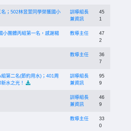
三名；502林昱萱同學榮獲國小
訓導組長
45
兼資訊
1
國小團體丙組第一名，感謝楊
教導主任
47
2
教導主任
36
7
組第二名(節約用水)；401周
訓導組長
95
締新水之光！
兼資訊
9
訓導組長
46
兼資訊
9
教導主任
33
0