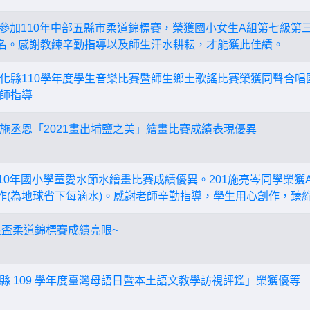
同學參加110年中部五縣市柔道錦標賽，榮獲國小女生A組第七級第
名。感謝教練辛勤指導以及師生汗水耕耘，才能獲此佳績。
化縣110學年度學生音樂比賽暨師生鄉土歌謠比賽榮獲同聲合唱
師指導
施丞恩「2021畫出埔鹽之美」繪畫比賽成績表現優異
10年國小學童愛水節水繪畫比賽成績優異。201施亮岑同學榮獲A
作(為地球省下每滴水)。感謝老師辛勤指導，學生用心創作，臻
縣長盃柔道錦標賽成績亮眼~
縣 109 學年度臺灣母語日暨本土語文教學訪視評鑑」榮獲優等