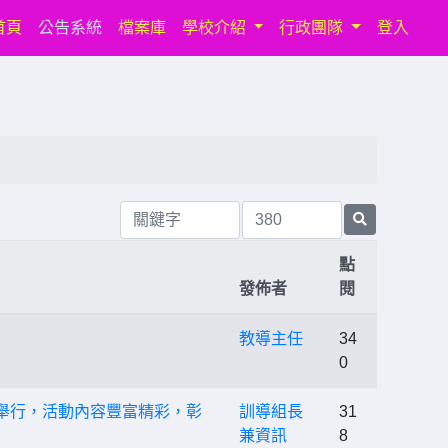
(current)
首頁
公告系統
檔案庫
學校介紹
行政團隊
登入
點
發佈者
閱
教導主任
34
0
盛大舉行，活動內容豐富精彩，彰
訓導組長
31
兼資訊
8