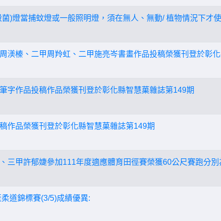
殺菌)燈當捕蚊燈或一般照明燈，須在無人、無動/ 植物情況下才
周渼榛、二甲周羚虹、二甲施亮岑書畫作品投稿榮獲刊登於彰化縣
筆字作品投稿作品榮獲刊登於彰化縣智慧菓雜誌第149期
稿作品榮獲刊登於彰化縣智慧菓雜誌第149期
、三甲許郁婕參加111年度適應體育田徑賽榮獲60公尺賽跑分
柔道錦標賽(3/5)成績優異: