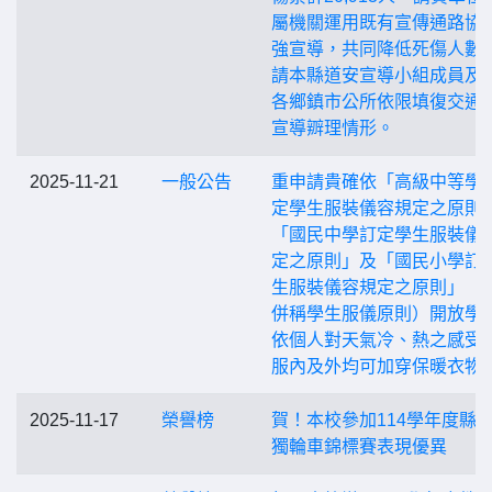
屬機關運用既有宣傳通路協
強宣導，共同降低死傷人數
請本縣道安宣導小組成員及
各鄉鎮市公所依限填復交通
宣導辧理情形。
2025-11-21
一般公告
重申請貴確依「高級中等學
定學生服裝儀容規定之原則
「國民中學訂定學生服裝儀
定之原則」及「國民小學訂
生服裝儀容規定之原則」（
併稱學生服儀原則）開放學
依個人對天氣冷、熱之感受
服內及外均可加穿保暖衣物
2025-11-17
榮譽榜
賀！本校參加114學年度縣
獨輪車錦標賽表現優異