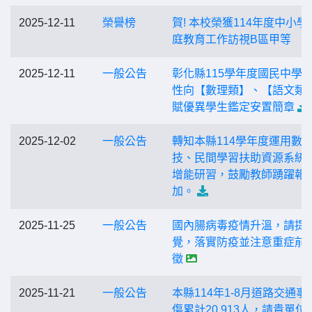
2025-12-11
榮譽榜
賀! 本校榮獲114年度中小學
庭教育工作訪視B區甲等
2025-12-11
一般公告
彰化縣115學年度國民中學
性向【數理類】、【語文類
賦優異學生鑑定安置簡章
2025-12-02
一般公告
轉知本縣114學年度運用數
技、民間學習扶助資源系統
增能研習，鼓勵教師踴躍報
加。
2025-11-25
一般公告
國內腸病毒疫情升溫，請提
覺，落實防疫並注意重症前
徵
2025-11-21
一般公告
本縣114年1-8月道路交通事
傷累計20,913人，請貴單位