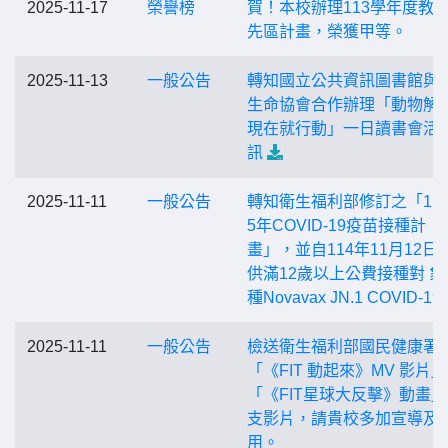
2025-11-17
榮譽榜
賀！本校辦理113學年度教
先區計畫，榮獲甲等。
2025-11-13
一般公告
轉知國立公共資訊圖書館與
生命協會合作辦理「動物解
現在就行動」一日讀書會活
訊
2025-11-11
一般公告
轉知衛生福利部修訂之「114-
5年COVID-19疫苗接種計
畫」，並自114年11月12日
供滿12歲以上公費接種對 象
種Novavax JN.1 COVID-1
2025-11-11
一般公告
檢送衛生福利部國民健康署
「《FIT 動起來》MV 影片
「《FIT星球大反擊》動畫」
支影片，請貴校多加宣導及
用。