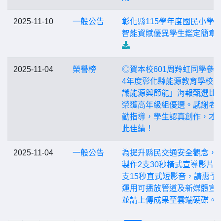
2025-11-10
一般公告
彰化縣115學年度國民小學
智能資賦優異學生鑑定簡章
2025-11-04
榮譽榜
◎賀本校601周羚虹同學參加
4年度彰化縣能源教育學校
識能源與節能」海報甄選比
榮獲高年級組優選。感謝老
勤指導，學生認真創作，才
此佳績！
2025-11-04
一般公告
為提升縣民交通安全觀念，
製作2支30秒橫式宣導影片及
支15秒直式短影音，請惠予
運用可播放管道及新媒體宣
並請上傳成果至雲端硬碟。